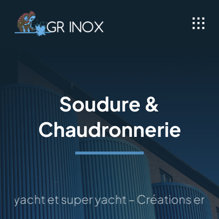
Passer
au
contenu
Soudure &
Chaudronnerie
 yacht et super yacht – Créations en inox